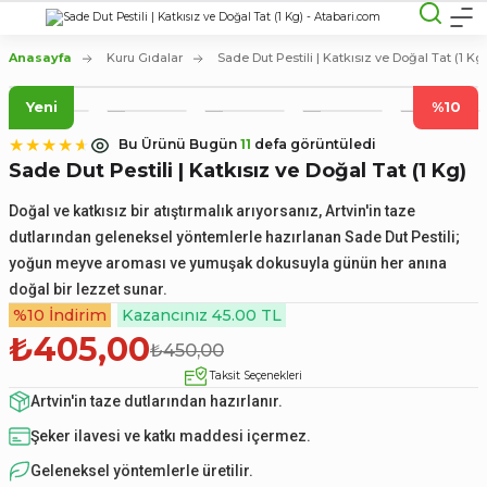
Anasayfa
Kuru Gıdalar
Sade Dut Pestili | Katkısız ve Doğal Tat (1 Kg
Yeni
%10
Bu Ürünü Bugün
11
defa görüntüledi
Sade Dut Pestili | Katkısız ve Doğal Tat (1 Kg)
Doğal ve katkısız bir atıştırmalık arıyorsanız, Artvin'in taze
dutlarından geleneksel yöntemlerle hazırlanan Sade Dut Pestili;
yoğun meyve aroması ve yumuşak dokusuyla günün her anına
doğal bir lezzet sunar.
%10 İndirim
Kazancınız 45.00 TL
₺405,00
₺450,00
Taksit Seçenekleri
Artvin'in taze dutlarından hazırlanır.
Şeker ilavesi ve katkı maddesi içermez.
Geleneksel yöntemlerle üretilir.