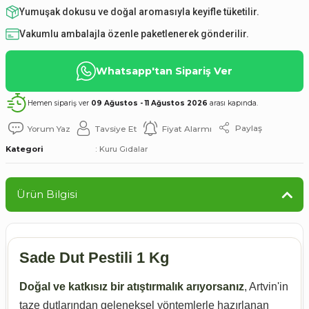
Yumuşak dokusu ve doğal aromasıyla keyifle tüketilir.
Vakumlu ambalajla özenle paketlenerek gönderilir.
Whatsapp'tan Sipariş Ver
Hemen sipariş ver
09 Ağustos - 11 Ağustos 2026
arası kapında.
Paylaş
Yorum Yaz
Tavsiye Et
Fiyat Alarmı
Kategori
Kuru Gıdalar
Ürün Bilgisi
Sade Dut Pestili 1 Kg
Doğal ve katkısız bir atıştırmalık arıyorsanız
, Artvin'in
taze dutlarından geleneksel yöntemlerle hazırlanan