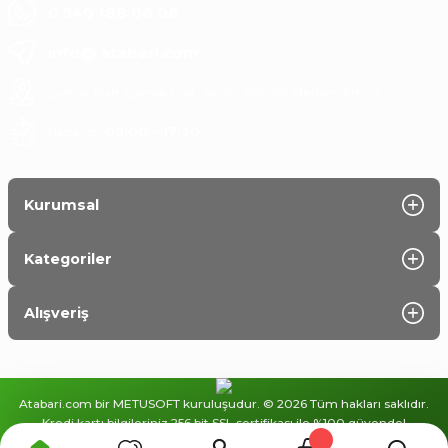
Kesinlikle tavsiye ediyorum, artık favori atıştırmalıklarım arasında!
0 540 188 08 08
Berre Oral | 30/11/2024
info@ atabari.com
Yorum Yaz
Çamlık Mah. Çamlık Cad., No:1/C, 08000 Merkez/Artvin
Hafta içi :
09:00 - 17:30
Kurumsal
Kategoriler
Alışveriş
Atabari.com bir METUSOFT kuruluşudur. © 2026 Tüm hakları saklıdır.
Kredi kartı bilgileriniz 256 bit SSL sertifikası ile %100 güvende!