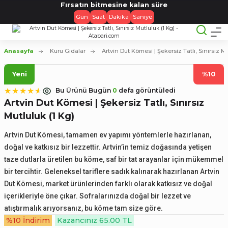
Fırsatın bitmesine kalan süre
Gün
Saat
Dakika
Saniye
Anasayfa
Kuru Gıdalar
Artvin Dut Kömesi | Şekersiz Tatlı, Sınırsız Mu
Yeni
%10
Bu Ürünü Bugün
0
defa görüntüledi
Artvin Dut Kömesi | Şekersiz Tatlı, Sınırsız
Mutluluk (1 Kg)
Artvin Dut Kömesi, tamamen ev yapımı yöntemlerle hazırlanan,
doğal ve katkısız bir lezzettir. Artvin’in temiz doğasında yetişen
taze dutlarla üretilen bu köme, saf bir tat arayanlar için mükemmel
bir tercihtir. Geleneksel tariflere sadık kalınarak hazırlanan Artvin
Dut Kömesi, market ürünlerinden farklı olarak katkısız ve doğal
içerikleriyle öne çıkar. Sofralarınızda doğal bir lezzet ve
atıştırmalık arıyorsanız, bu köme tam size göre.
%10 İndirim
Kazancınız 65.00 TL