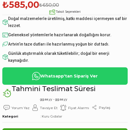
₺585,00
₺650,00
Taksit Seçenekleri
Doğal malzemelerle üretilmiş, katkı maddesi içermeyen saf bir
lezzet.
Geleneksel yöntemlerle hazırlanarak doğallığını korur.
Artvin’in taze dutları ile hazırlanmış yoğun bir dut tadı.
Günlük atıştırmalık olarak tüketilebilir; doğal bir enerji
kaynağıdır.
Whatsapp'tan Sipariş Ver
Tahmini Teslimat Süresi
gg.aa.yy - gg.aa.yy
Paylaş
Yorum Yaz
Tavsiye Et
Fiyat Alarmı
Kategori
Kuru Gıdalar