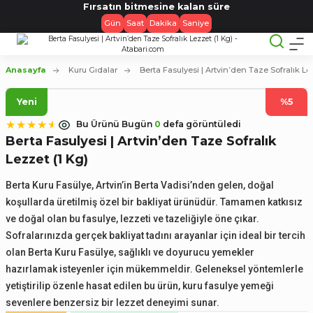
Fırsatın bitmesine kalan süre
Gün
Saat
Dakika
Saniye
Anasayfa
Kuru Gıdalar
Berta Fasulyesi | Artvin’den Taze Sofralık Le
Yeni
%5
Bu Ürünü Bugün
0
defa görüntüledi
Berta Fasulyesi | Artvin’den Taze Sofralık
Lezzet (1 Kg)
Berta Kuru Fasülye, Artvin’in Berta Vadisi’nden gelen, doğal
koşullarda üretilmiş özel bir bakliyat ürünüdür. Tamamen katkısız
ve doğal olan bu fasulye, lezzeti ve tazeliğiyle öne çıkar.
Sofralarınızda gerçek bakliyat tadını arayanlar için ideal bir tercih
olan Berta Kuru Fasülye, sağlıklı ve doyurucu yemekler
hazırlamak isteyenler için mükemmeldir. Geleneksel yöntemlerle
yetiştirilip özenle hasat edilen bu ürün, kuru fasulye yemeği
sevenlere benzersiz bir lezzet deneyimi sunar.