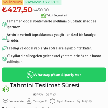
%5 İndirim
Kazancınız 22.50 TL
₺427,50
₺450,00
Taksit Seçenekleri
Tamamen doğal yöntemlerle üretilmiş olup katkı maddesi
içermez.
Artvin’in verimli topraklarında yetiştirilen özel bir fasulye
türüdür.
Tazeliği ve doğal yapısıyla sofralara eşsiz bir tat katar.
Yüzyıllardır süregelen geleneksel yöntemlerle özenle hasat
edilmiştir.
Whatsapp'tan Sipariş Ver
Tahmini Teslimat Süresi
gg.aa.yy - gg.aa.yy
Paylaş
Yorum Yaz
Tavsiye Et
Fiyat Alarmı