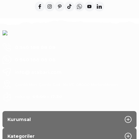
0 540 188 08 08
0 540 188 08 08
info@ atabari.com
Çamlık Mah. Çamlık Cad., No:1/C, 08000 Merkez/Artvin
Hafta içi :
09:00 - 17:30
Kurumsal
Kategoriler