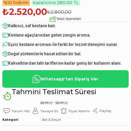
%10 İndirim
Kazancınız 280.00 TL
₺2.520,00
₺2.800,00
Taksit Seçenekleri
Katkısız, saf kestane balı.
Kestane ağaçlarından gelen zengin aroma.
Eşsiz kestane aroması ile farklı bir lezzet deneyimi sunar.
Doğal yöntemlerle hasat edilen bir bal.
Kahvaltılardan tatlı tariflerine kadar geniş bir kullanım alanı.
Whatsapp'tan Sipariş Ver
Tahmini Teslimat Süresi
gg.aa.yy - gg.aa.yy
Paylaş
Yorum Yaz
Tavsiye Et
Fiyat Alarmı
Kategori
Bal & Reçel