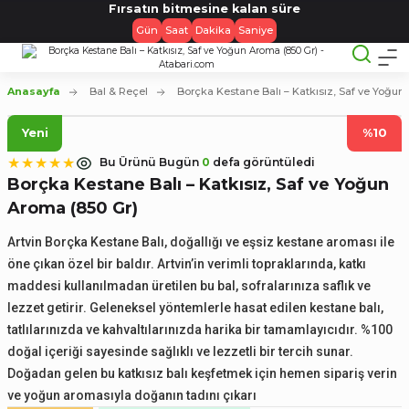
Fırsatın bitmesine kalan süre
Gün
Saat
Dakika
Saniye
Anasayfa
Bal & Reçel
Borçka Kestane Balı – Katkısız, Saf ve Yoğun
Yeni
%10
Bu Ürünü Bugün
0
defa görüntüledi
Borçka Kestane Balı – Katkısız, Saf ve Yoğun
Aroma (850 Gr)
Artvin Borçka Kestane Balı, doğallığı ve eşsiz kestane aroması ile
öne çıkan özel bir baldır. Artvin’in verimli topraklarında, katkı
maddesi kullanılmadan üretilen bu bal, sofralarınıza saflık ve
lezzet getirir. Geleneksel yöntemlerle hasat edilen kestane balı,
tatlılarınızda ve kahvaltılarınızda harika bir tamamlayıcıdır. %100
doğal içeriği sayesinde sağlıklı ve lezzetli bir tercih sunar.
Doğadan gelen bu katkısız balı keşfetmek için hemen sipariş verin
ve yoğun aromasıyla doğanın tadını çıkarı