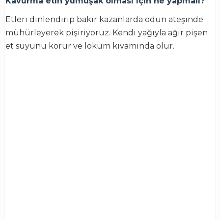
Kavurma etin yumuşak olması için ne yapmalı?
Etleri dinlendirip bakır kazanlarda odun ateşinde
mühürleyerek pişiriyoruz. Kendi yağıyla ağır pişen
et suyunu korur ve lokum kıvamında olur.