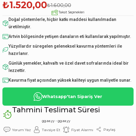
₺1.520,00
₺1.600,00
Taksit Seçenekleri
Doğal yöntemlerle, hiçbir katkı maddesi kullanılmadan
üretilmiştir.
Artvin bölgesinde yetişen danaların eti kullanılarak yapılmıştır.
Yüzyıllardır süregelen geleneksel kavurma yöntemleri ile
hazırlanır.
Günlük yemekler, kahvaltı ve özel davet sofralarında ideal bir
lezzettir.
Kavurma fiyat açısından yüksek kaliteyi uygun maliyetle sunar.
Whatsapp'tan Sipariş Ver
Tahmini Teslimat Süresi
gg.aa.yy - gg.aa.yy
Paylaş
Yorum Yaz
Tavsiye Et
Fiyat Alarmı