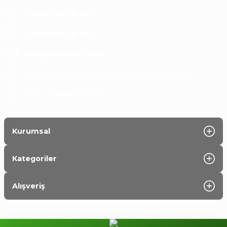
Cansın Karahan | 30/11/2024
0 540 188 08 08
Yorum Yaz
0 540 188 08 08
info@ atabari.com
Çamlık Mah. Çamlık Cad., No:1/C, 08000 Merkez/Artvin
Hafta içi :
09:00 - 17:30
Kurumsal
Kategoriler
Alışveriş