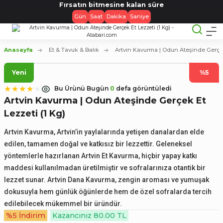
Fırsatın bitmesine kalan süre
Gün
Saat
Dakika
Saniye
Anasayfa
Et & Tavuk & Balık
Artvin Kavurma | Odun Ateşinde Gerçek
Yeni
%5
Bu Ürünü Bugün
0
defa görüntüledi
Artvin Kavurma | Odun Ateşinde Gerçek Et
Lezzeti (1 Kg)
Artvin Kavurma, Artvin’in yaylalarında yetişen danalardan elde
edilen, tamamen doğal ve katkısız bir lezzettir. Geleneksel
yöntemlerle hazırlanan Artvin Et Kavurma, hiçbir yapay katkı
maddesi kullanılmadan üretilmiştir ve sofralarınıza otantik bir
lezzet sunar. Artvin Dana Kavurma, zengin aroması ve yumuşak
dokusuyla hem günlük öğünlerde hem de özel sofralarda tercih
edilebilecek mükemmel bir üründür.
%5 İndirim
Kazancınız 80.00 TL