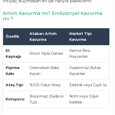
ihtiyaç duymadan en saf haliyle paketlenir.
Artvin Kavurma mı? Endüstriyel Kavurma
mı ?
Atabarı Artvin
Market Tipi
Özellik
Kavurma
Kavurma
Et
Karma Besi
Artvin Yayla Danası
Kaynağı
Hayvanları
Pişirme
Geleneksel Bakır
Paslanmaz Buhar
Kabı
Kazan
Kazanları
Ateş Tipi
%100 Odun Ateşi
Elektrik veya Gazlı Isı
Bulunmaz (Sadece
Nitrit veya Diğer
Koruyucu
Tuz)
Katkılar