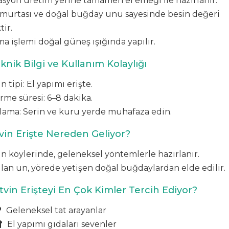
asyon üretim yerine tamamen el emeği ile hazırlanır.
murtası ve doğal buğday unu sayesinde besin değeri
ir.
a işlemi doğal güneş ışığında yapılır.
knik Bilgi ve Kullanım Kolaylığı
 tipi: El yapımı erişte.
rme süresi: 6–8 dakika.
lama: Serin ve kuru yerde muhafaza edin.
vin Erişte Nereden Geliyor?
in köylerinde, geleneksel yöntemlerle hazırlanır.
ılan un, yörede yetişen doğal buğdaylardan elde edilir.
tvin Erişteyi En Çok Kimler Tercih Ediyor?
Geleneksel tat arayanlar
El yapımı gıdaları sevenler