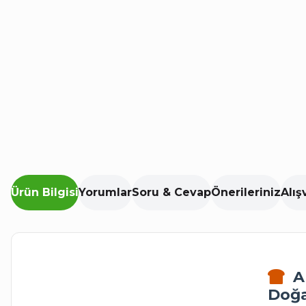
Ürün Bilgisi
Yorumlar
Soru & Cevap
Önerileriniz
Alış
Ar
Doğa