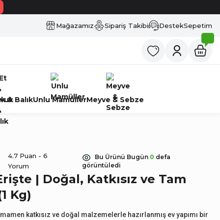
Mağazamız
Sipariş Takibi
Destek
Sepetim
k & Balık
Unlu Mamüller
Meyve & Sebze
4.7 Puan - 6
Bu Ürünü Bugün
0
defa
görüntüledi
Yorum
Erişte | Doğal, Katkısız ve Tam
(1 Kg)
 tamamen katkısız ve doğal malzemelerle hazırlanmış ev yapımı bir