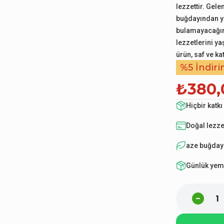
lezzettir. Gele
buğdayından yap
bulamayacağını
lezzetlerini ya
ürün, saf ve k
%5 İndir
₺380,
Hiçbir katk
Doğal lezze
aze buğdayd
Günlük yemek