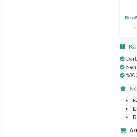
Bu gö
A
Kar
Darb
Neme
%100
Ned
K
E
B
Art