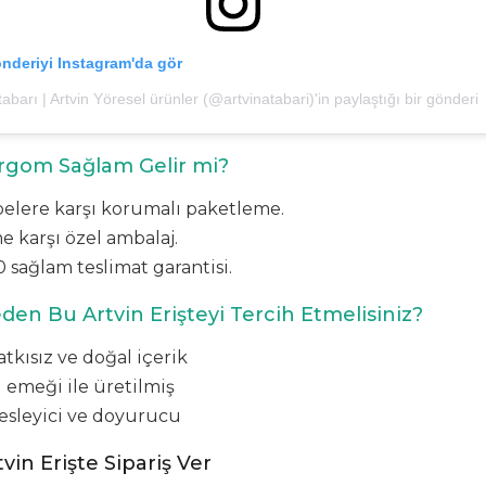
nderiyi Instagram'da gör
tabarı | Artvin Yöresel ürünler (@artvinatabari)'in paylaştığı bir gönderi
gom Sağlam Gelir mi?
elere karşı korumalı paketleme.
 karşı özel ambalaj.
 sağlam teslimat garantisi.
en Bu Artvin Erişteyi Tercih Etmelisiniz?
atkısız ve doğal içerik
l emeği ile üretilmiş
esleyici ve doyurucu
vin Erişte Sipariş Ver