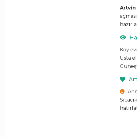
Artvin
açması
hazırla
Ha
Köy ev
Usta el
Güneşt
Art
Anne
Sıcacık
hatırlat