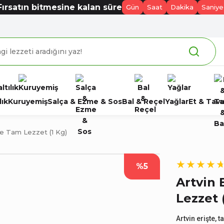
Fırsatın bitmesine kalan süre
Gün
Saat
Dakika
Saniye
lık
Kuruyemiş
Salça & Ezme & Sos
Bal & Reçel
Yağlar
Et & Tavu
 ve Tam Lezzet (1 Kg)
%5
Artvin 
Lezzet 
Artvin erişte,