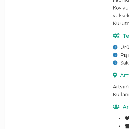
Fabrik
Köy yu
yüksekt
Kurutm
Te
Ürün
Pişi
Sak
Art
Artvin’
Kullan
Ar