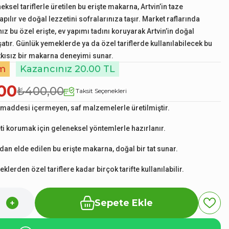
neksel tariflerle üretilen bu erişte makarna, Artvin’in taze
ılır ve doğal lezzetini sofralarınıza taşır. Market raflarında
z bu özel erişte, ev yapımı tadını koruyarak Artvin’in doğal
şatır. Günlük yemeklerde ya da özel tariflerde kullanılabilecek bu
atkısız bir makarna deneyimi sunar.
im
Kazancınız 20.00 TL
00
₺400,00
Taksit Seçenekleri
ı maddesi içermeyen, saf malzemelerle üretilmiştir.
ti korumak için geleneksel yöntemlerle hazırlanır.
an elde edilen bu erişte makarna, doğal bir tat sunar.
lerden özel tariflere kadar birçok tarifte kullanılabilir.
Sepete Ekle