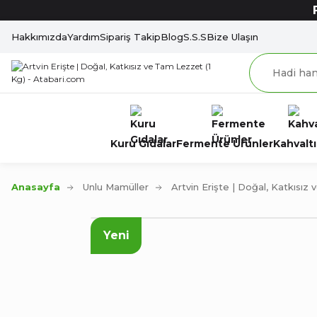
Hakkımızda
Yardım
Sipariş Takip
Blog
S.S.S
Bize Ulaşın
Kuru Gıdalar
Fermente Ürünler
Kahvaltı
Anasayfa
Unlu Mamüller
Artvin Erişte | Doğal, Katkısız
Yeni