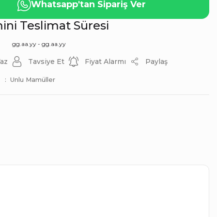
Whatsapp'tan Sipariş Ver
ni Teslimat Süresi
gg.aa.yy - gg.aa.yy
az
Tavsiye Et
Fiyat Alarmı
Paylaş
Unlu Mamüller