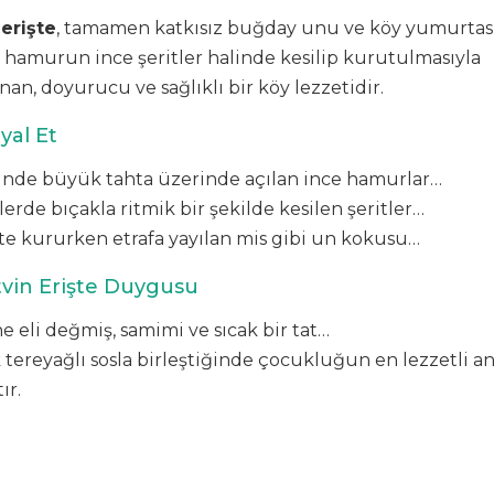
 erişte
, tamamen katkısız buğday unu ve köy yumurtasıy
 hamurun ince şeritler halinde kesilip kurutulmasıyla
nan, doyurucu ve sağlıklı bir köy lezzetidir.
yal Et
inde büyük tahta üzerinde açılan ince hamurlar…
lerde bıçakla ritmik bir şekilde kesilen şeritler…
e kururken etrafa yayılan mis gibi un kokusu…
vin Erişte Duygusu
 eli değmiş, samimi ve sıcak bir tat…
 tereyağlı sosla birleştiğinde çocukluğun en lezzetli an
ır.