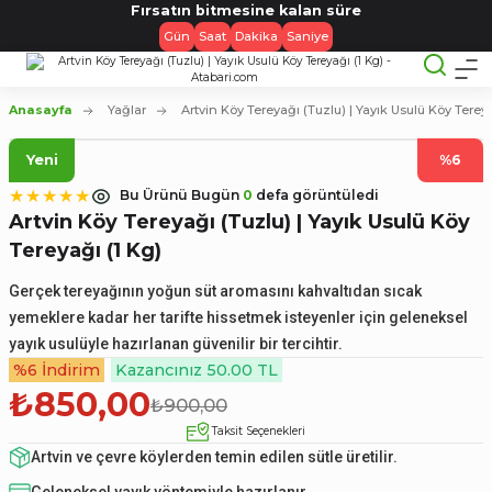
Fırsatın bitmesine kalan süre
Gün
Saat
Dakika
Saniye
Anasayfa
Yağlar
Artvin Köy Tereyağı (Tuzlu) | Yayık Usulü Köy Tereya
Yeni
%6
Bu Ürünü Bugün
0
defa görüntüledi
Artvin Köy Tereyağı (Tuzlu) | Yayık Usulü Köy
Tereyağı (1 Kg)
Gerçek tereyağının yoğun süt aromasını kahvaltıdan sıcak
yemeklere kadar her tarifte hissetmek isteyenler için geleneksel
yayık usulüyle hazırlanan güvenilir bir tercihtir.
%6 İndirim
Kazancınız 50.00 TL
₺850,00
₺900,00
Taksit Seçenekleri
Artvin ve çevre köylerden temin edilen sütle üretilir.