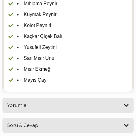
Mıhlama Peyniri
Kuymak Peyniri
Kolot Peyniri
Kaçkar Çiçek Balı
Yusufeli Zeytini
Sarı Mısır Unu
Mısır Ekmeği
Mayıs Çayı
Yorumlar
Soru & Cevap