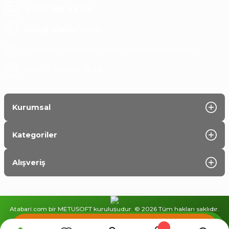
0 540 188 08 08
info@ atabari.com
Çamlık Mah. Çamlık Cad., No:1/C, 08000 Merkez/Artvin
Hafta içi :
09:00 - 17:30
Kurumsal
Kategoriler
Alışveriş
Atabari.com bir METUSOFT kuruluşudur. © 2026 Tüm hakları saklıdır.
Kredi kartı bilgileriniz 256 bit SSL sertifikası ile %100 güvende!