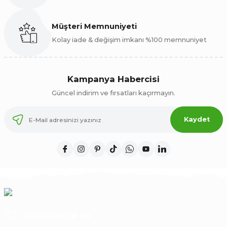
Tereyağı harika,kaşar peyniri çok güzel
C... K... | 30/11/2025
Müşteri Memnuniyeti
Kolay iade & değişim imkanı %100 memnuniyet
Deneyimini Paylaş
Kampanya Habercisi
Güncel indirim ve fırsatları kaçırmayın.
Kaydet
0 540 188 08 08