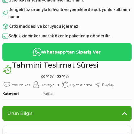
Geleneksel yayık yöntemiyle hazırlanır.
Dengeli tuz oranıyla kahvaltı ve yemeklerde çok yönlü kullanım
sunar.
Katkı maddesi ve koruyucu içermez.
Soğuk zincir korunarak özenle paketlenip gönderilir.
Whatsapp'tan Sipariş Ver
Tahmini Teslimat Süresi
gg.aa.yy - gg.aa.yy
Paylaş
Yorum Yaz
Tavsiye Et
Fiyat Alarmı
Kategori
Yağlar
Ürün Bilgisi