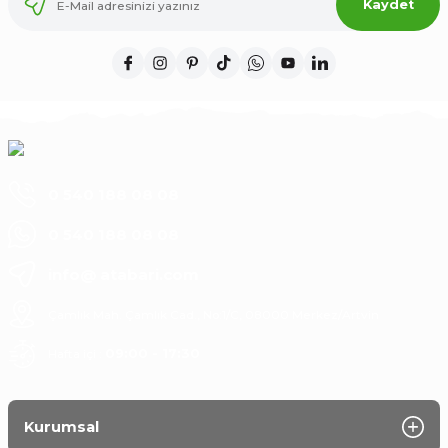
Kaydet
Tükendi
Gorcolo Peyniri (Yapılmamış) – Katkısız, Geleneksel Lezzet
₺450,00
₺405,00
0 540 188 08 08
0 540 188 08 08
info@ atabari.com
Çamlık Mah. Çamlık Cad., No:1/C, 08000 Merkez/Artvin
Hafta içi :
09:00 - 17:30
Kurumsal