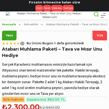
Fırsatın bitmesine kalan süre
Gün
Saat
Dakika
Saniye
Anasayfa
Kahvaltılık
Atabarı Muhlama Paketi – Tava ve Mısır Unu H
Yeni
%14
Bu Ürünü Bugün
0
defa görüntüledi
Atabarı Muhlama Paketi – Tava ve Mısır Unu
Hediye
Gerçek Karadeniz muhlamasını evinizde hazırlamak için
ihtiyacınız olan temel malzemeler tek pakette. Hakiki tereyağı,
muhlama peyniri, hediye mısır unu ve muhlama tavasıyla eksiksiz
bir deneyim sunar. Pakette 2 adet 1 kg Atabarı Hakiki Tereyağı, 2
adet 1 kg özel üretim muhlama peyniri, yanında hediye olarak
gönderilen mısır unu ve Tava yer alıyor.
%14 İndirim
Kazancınız 360.00 TL
₺2.300,00
₺2.660,00