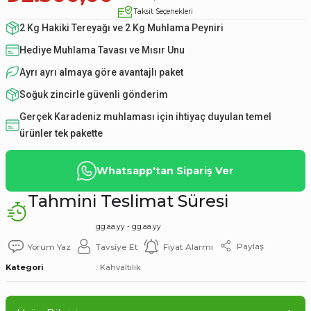
Taksit Seçenekleri
2 Kg Hakiki Tereyağı ve 2 Kg Muhlama Peyniri
Hediye Muhlama Tavası ve Mısır Unu
Ayrı ayrı almaya göre avantajlı paket
Soğuk zincirle güvenli gönderim
Gerçek Karadeniz muhlaması için ihtiyaç duyulan temel
ürünler tek pakette
Whatsapp'tan Sipariş Ver
Tahmini Teslimat Süresi
gg.aa.yy - gg.aa.yy
Paylaş
Yorum Yaz
Tavsiye Et
Fiyat Alarmı
Kategori
Kahvaltılık