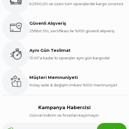
Yorum Yaz
₺475,00
Turhan Varol | 21/06/2026
₺2500,00 ve üzeri tüm siparişlerde kargo ücretsiz
aldığım ürünler çok kaliteli ve taze.
Yeni
6%
Atabarı Hakiki Tereyağı | Katkısız, Gerçek Tereyağı (1 Kg)
Teşekkürler.
Güvenli Alışveriş
M... Ö... | 12/05/2026
256bit SSL sertifikası ile %100 güvenli alışveriş
₺800,00
Gönder
₺750,00
Tereyağı harika,kaşar peyniri çok güzel
Aynı Gün Teslimat
C... K... | 30/11/2025
Yeni
6%
Artvin Köy Tereyağı (Tuzsuz) | Katkısız, Doğal, Hakiki (1 Kg)
13:00’a kadar ki siparişler aynı gün kargoda!
₺900,00
Deneyimini Paylaş
₺850,00
Müşteri Memnuniyeti
Kolay iade & değişim imkanı %100 memnuniyet
Yeni
Şavşat Eritme Peyniri (Gorcolo) Paketi – Ailece Paylaşacağınız
Kampanya Habercisi
₺1.500,00
Güncel indirim ve fırsatları kaçırmayın.
₺1.300,00